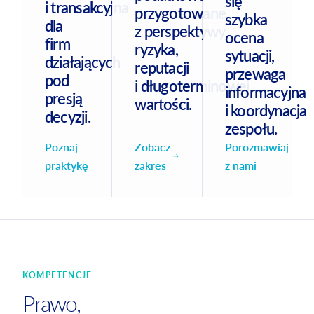
się
i transakcyjna
przygotowane
szybka
dla
z perspektywy
ocena
firm
ryzyka,
sytuacji,
działających
reputacji
przewaga
pod
i długoterminowej
informacyjna
presją
wartości.
i koordynacja
decyzji.
zespołu.
Zobacz
Poznaj
Porozmawiaj
zakres
praktykę
z nami
KOMPETENCJE
Prawo,