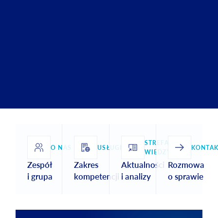
STREFA
O NAS
USŁUGI
KONTAK
WIEDZY
Zespół
Zakres
Aktualności
Rozmowa
i grupa
kompetencji
i analizy
o sprawie