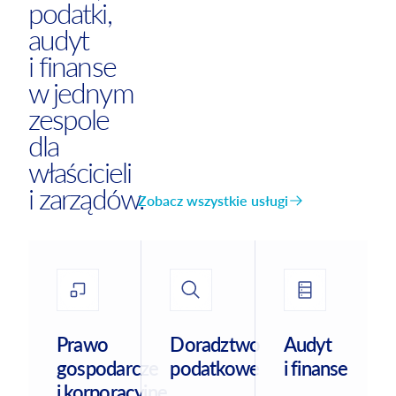
podatki,
audyt
i finanse
w jednym
zespole
dla
właścicieli
i zarządów.
Zobacz wszystkie usługi
Prawo
Doradztwo
Audyt
gospodarcze
podatkowe
i finanse
i korporacyjne