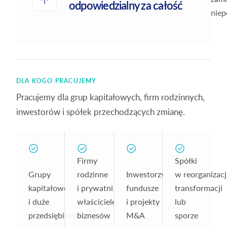
odpowiedzialny za całość
niep
DLA KOGO PRACUJEMY
Pracujemy dla grup kapitałowych, firm rodzinnych,
inwestorów i spółek przechodzących zmianę.
Firmy
Spółki
Grupy
rodzinne
Inwestorzy,
w reorganizacji
kapitałowe
i prywatni
fundusze
transformacji
i duże
właściciele
i projekty
lub
przedsiębiorstwa
biznesów
M&A
sporze