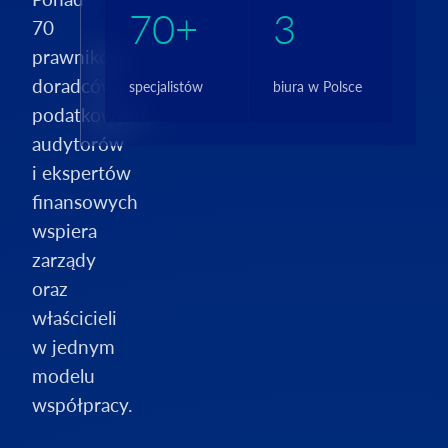
70+
3
70
prawników,
doradców
specjalistów
biura w Polsce
podatkowych,
audytorów
i ekspertów
finansowych
wspiera
zarządy
oraz
właścicieli
w jednym
modelu
współpracy.