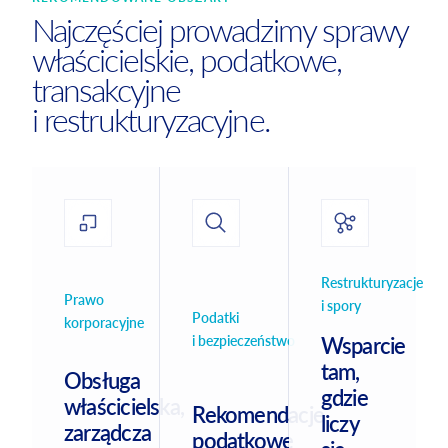
Najczęściej prowadzimy sprawy
właścicielskie, podatkowe,
transakcyjne
i restrukturyzacyjne.
Restrukturyzacje
Prawo
i spory
Podatki
korporacyjne
i bezpieczeństwo
Wsparcie
tam,
Obsługa
gdzie
właścicielska,
Rekomendacje
liczy
zarządcza
podatkowe