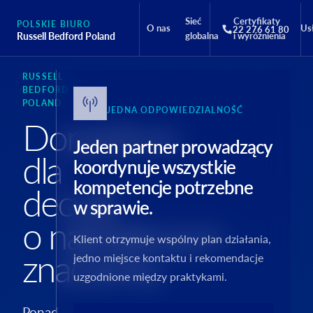
Sieć
Certyfikaty
POLSKIE BIURO
O nas
Us
22 276 61 80
Russell Bedford Poland
globalna
i wyróżnienia
RUSSELL
BEDFORD
POLAND
JEDNA ODPOWIEDZIALNOŚĆ
Doradztwo
Jeden partner prowadzący
dla
koordynuje wszystkie
kompetencje potrzebne
decyzji
w sprawie.
o największym
Klient otrzymuje wspólny plan działania,
znaczeniu.
jedno miejsce kontaktu i rekomendacje
uzgodnione między praktykami.
Ponad