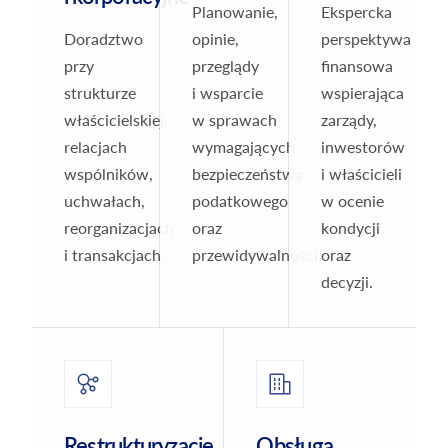
Planowanie,
Ekspercka
Doradztwo
opinie,
perspektywa
przy
przeglądy
finansowa
strukturze
i wsparcie
wspierająca
właścicielskiej,
w sprawach
zarządy,
relacjach
wymagających
inwestorów
wspólników,
bezpieczeństwa
i właścicieli
uchwałach,
podatkowego
w ocenie
reorganizacjach
oraz
kondycji
i transakcjach.
przewidywalności.
oraz
decyzji.
Restrukturyzacje
Obsługa