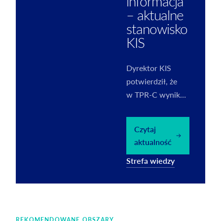
informacja
– aktualne
stanowisko
KIS
Dyrektor KIS
potwierdził, że
w TPR-C wynik
na transakcji
należy wykazać
Czytaj
wyłącznie za rok
aktualność
podatkowy objęty
Strefa wiedzy
informacją.
REKOMENDOWANE OBSZARY