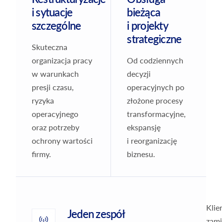
i sytuacje
bieżąca
szczególne
i projekty
strategiczne
Skuteczna
organizacja pracy
Od codziennych
w warunkach
decyzji
presji czasu,
operacyjnych po
ryzyka
złożone procesy
operacyjnego
transformacyjne,
oraz potrzeby
ekspansję
ochrony wartości
i reorganizację
firmy.
biznesu.
Klie
Jeden zespół
zami