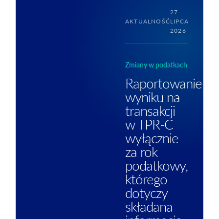
27
AKTUALNOŚĆ
LIPCA
2026
Zmiany w podatkach
Raportowanie
wyniku na
transakcji
w TPR-C
wyłącznie
za rok
podatkowy,
którego
dotyczy
składana