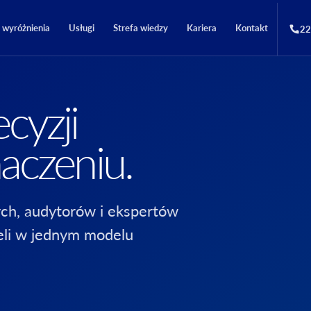
i wyróżnienia
Usługi
Strefa wiedzy
Kariera
Kontakt
22
cyzji
aczeniu.
ch, audytorów i ekspertów
eli w jednym modelu