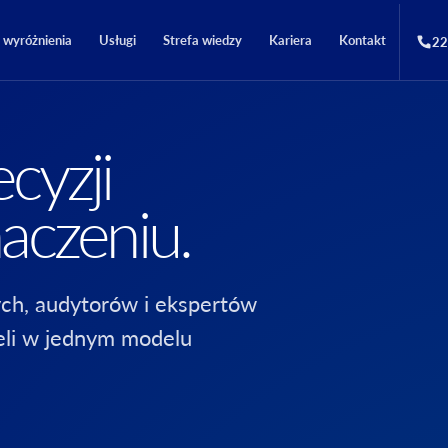
i wyróżnienia
Usługi
Strefa wiedzy
Kariera
Kontakt
22
cyzji
aczeniu.
ch, audytorów i ekspertów
eli w jednym modelu