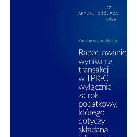
27
AKTUALNOŚĆ
LIPCA
2026
Zmiany w podatkach
Raportowanie
wyniku na
transakcji
w TPR-C
wyłącznie
za rok
podatkowy,
którego
dotyczy
składana