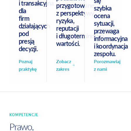
się
i transakcyjna
przygotowane
szybka
dla
z perspektywy
ocena
firm
ryzyka,
sytuacji,
działających
reputacji
przewaga
pod
i długoterminowej
informacyjna
presją
wartości.
i koordynacja
decyzji.
zespołu.
Zobacz
Poznaj
Porozmawiaj
zakres
praktykę
z nami
KOMPETENCJE
Prawo,