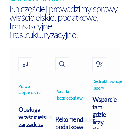
Najczęściej prowadzimy sprawy
właścicielskie, podatkowe,
transakcyjne
i restrukturyzacyjne.
Restrukturyzacje
Prawo
i spory
Podatki
korporacyjne
i bezpieczeństwo
Wsparcie
tam,
Obsługa
gdzie
właścicielska,
Rekomendacje
liczy
zarządcza
podatkowe