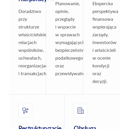
Planowanie,
Ekspercka
Doradztwo
opinie,
perspektywa
przy
przeglądy
finansowa
strukturze
i wsparcie
wspierająca
właścicielskiej,
w sprawach
zarządy,
relacjach
wymagających
inwestorów
wspólników,
bezpieczeństwa
i właścicieli
uchwałach,
podatkowego
w ocenie
reorganizacjach
oraz
kondycji
i transakcjach.
przewidywalności.
oraz
decyzji.
Restrukturyzacje
Obsługa