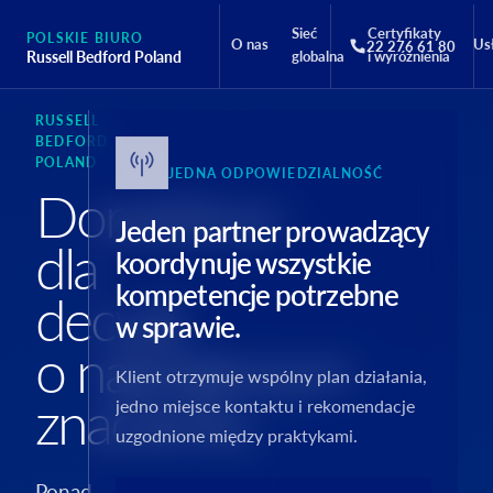
Sieć
Certyfikaty
POLSKIE BIURO
O nas
Us
22 276 61 80
Russell Bedford Poland
globalna
i wyróżnienia
RUSSELL
BEDFORD
POLAND
JEDNA ODPOWIEDZIALNOŚĆ
Doradztwo
Jeden partner prowadzący
dla
koordynuje wszystkie
kompetencje potrzebne
decyzji
w sprawie.
o największym
Klient otrzymuje wspólny plan działania,
znaczeniu.
jedno miejsce kontaktu i rekomendacje
uzgodnione między praktykami.
Ponad