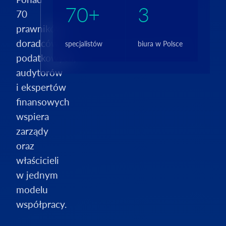
70+
3
70
prawników,
doradców
specjalistów
biura w Polsce
podatkowych,
audytorów
i ekspertów
finansowych
wspiera
zarządy
oraz
właścicieli
w jednym
modelu
współpracy.