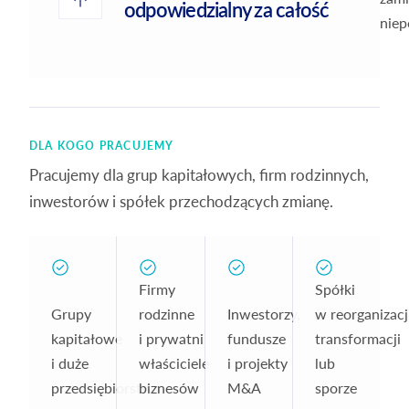
odpowiedzialny za całość
niep
DLA KOGO PRACUJEMY
Pracujemy dla grup kapitałowych, firm rodzinnych,
inwestorów i spółek przechodzących zmianę.
Firmy
Spółki
Grupy
rodzinne
Inwestorzy,
w reorganizacji
kapitałowe
i prywatni
fundusze
transformacji
i duże
właściciele
i projekty
lub
przedsiębiorstwa
biznesów
M&A
sporze