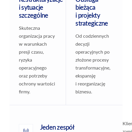
i sytuacje
bieżąca
szczególne
i projekty
strategiczne
Skuteczna
organizacja pracy
Od codziennych
w warunkach
decyzji
presji czasu,
operacyjnych po
ryzyka
złożone procesy
operacyjnego
transformacyjne,
oraz potrzeby
ekspansję
ochrony wartości
i reorganizację
firmy.
biznesu.
Klie
Jeden zespół
zami