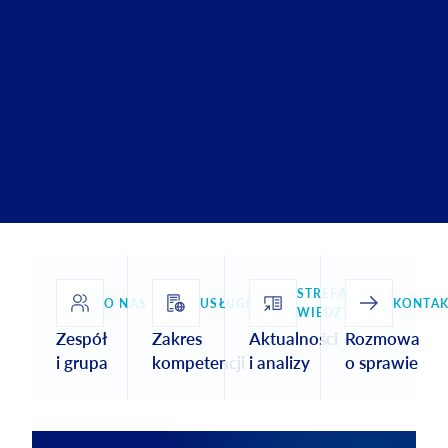
STREFA
O NAS
USŁUGI
KONTAK
WIEDZY
Zespół
Zakres
Aktualności
Rozmowa
i grupa
kompetencji
i analizy
o sprawie