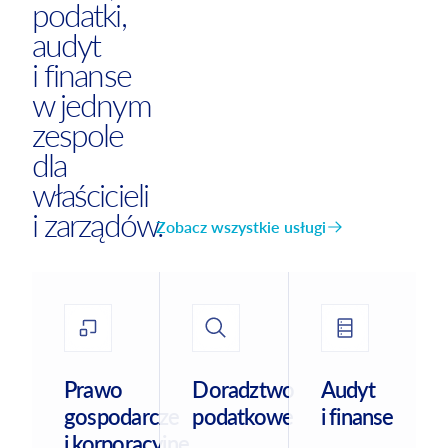
podatki,
audyt
i finanse
w jednym
zespole
dla
właścicieli
i zarządów.
Zobacz wszystkie usługi
Prawo
Doradztwo
Audyt
gospodarcze
podatkowe
i finanse
i korporacyjne