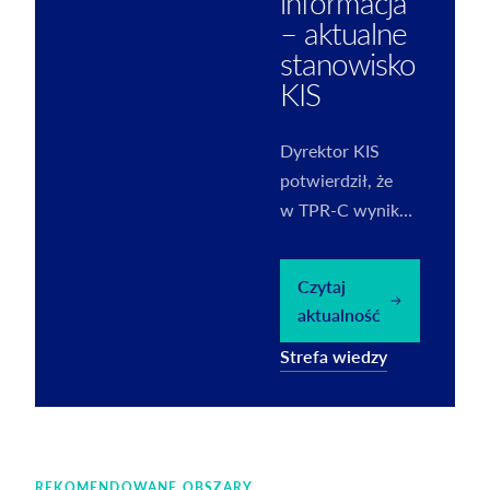
informacja
– aktualne
stanowisko
KIS
Dyrektor KIS
potwierdził, że
w TPR-C wynik
na transakcji
należy wykazać
Czytaj
wyłącznie za rok
aktualność
podatkowy objęty
Strefa wiedzy
informacją.
REKOMENDOWANE OBSZARY