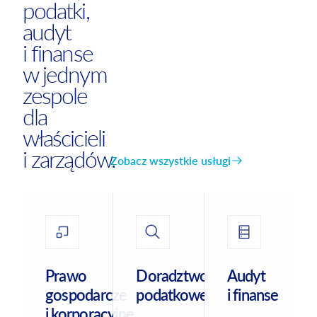
podatki,
audyt
i finanse
w jednym
zespole
dla
właścicieli
i zarządów.
Zobacz wszystkie usługi
Prawo
Doradztwo
Audyt
gospodarcze
podatkowe
i finanse
i korporacyjne