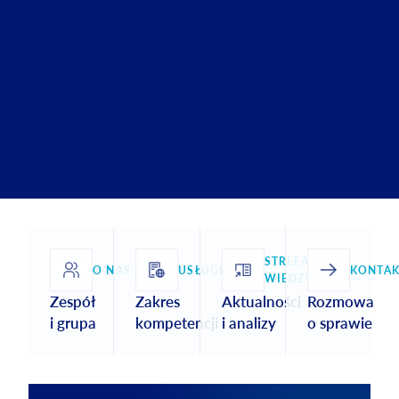
STREFA
O NAS
USŁUGI
KONTAK
WIEDZY
Zespół
Zakres
Aktualności
Rozmowa
i grupa
kompetencji
i analizy
o sprawie