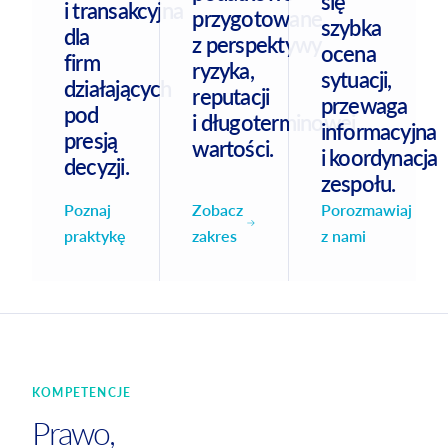
się
i transakcyjna
przygotowane
szybka
dla
z perspektywy
ocena
firm
ryzyka,
sytuacji,
działających
reputacji
przewaga
pod
i długoterminowej
informacyjna
presją
wartości.
i koordynacja
decyzji.
zespołu.
Zobacz
Poznaj
Porozmawiaj
zakres
praktykę
z nami
KOMPETENCJE
Prawo,