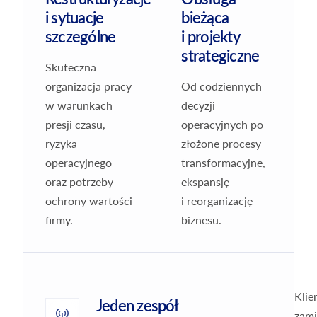
i sytuacje
bieżąca
szczególne
i projekty
strategiczne
Skuteczna
organizacja pracy
Od codziennych
w warunkach
decyzji
presji czasu,
operacyjnych po
ryzyka
złożone procesy
operacyjnego
transformacyjne,
oraz potrzeby
ekspansję
ochrony wartości
i reorganizację
firmy.
biznesu.
Klie
Jeden zespół
zami