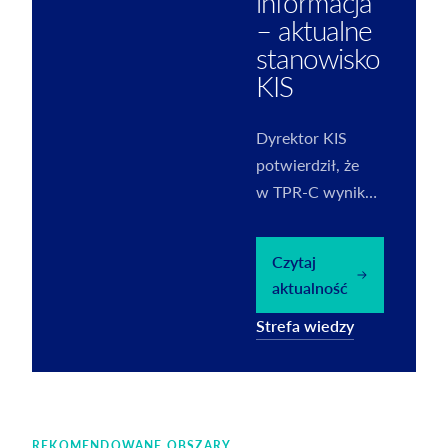
informacja
– aktualne
stanowisko
KIS
Dyrektor KIS
potwierdził, że
w TPR-C wynik
na transakcji
należy wykazać
Czytaj
wyłącznie za rok
aktualność
podatkowy objęty
Strefa wiedzy
informacją.
REKOMENDOWANE OBSZARY