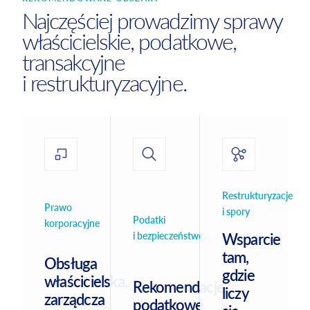
Najczęściej prowadzimy sprawy
właścicielskie, podatkowe,
transakcyjne
i restrukturyzacyjne.
Restrukturyzacje
Prawo
i spory
Podatki
korporacyjne
i bezpieczeństwo
Wsparcie
tam,
Obsługa
gdzie
właścicielska,
Rekomendacje
liczy
zarządcza
podatkowe