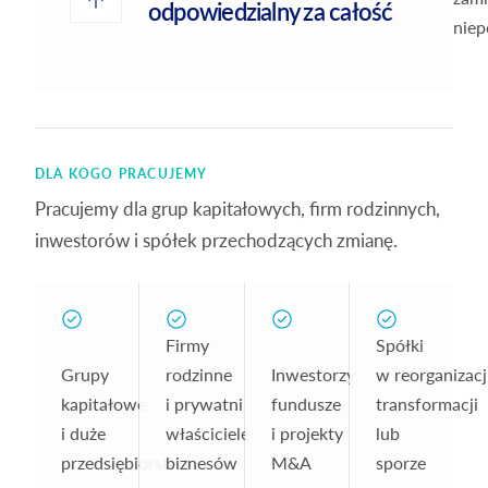
odpowiedzialny za całość
niep
DLA KOGO PRACUJEMY
Pracujemy dla grup kapitałowych, firm rodzinnych,
inwestorów i spółek przechodzących zmianę.
Firmy
Spółki
Grupy
rodzinne
Inwestorzy,
w reorganizacji
kapitałowe
i prywatni
fundusze
transformacji
i duże
właściciele
i projekty
lub
przedsiębiorstwa
biznesów
M&A
sporze