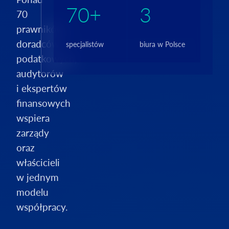
70+
3
70
prawników,
doradców
specjalistów
biura w Polsce
podatkowych,
audytorów
i ekspertów
finansowych
wspiera
zarządy
oraz
właścicieli
w jednym
modelu
współpracy.