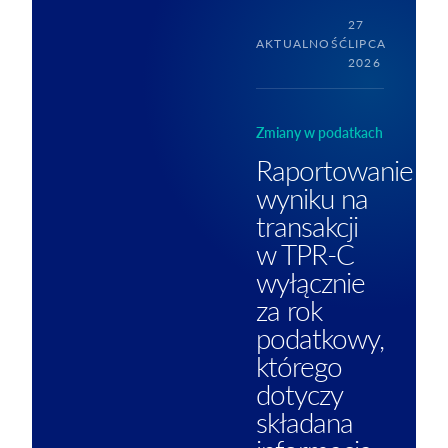
27
AKTUALNOŚĆ
LIPCA
2026
Zmiany w podatkach
Raportowanie
wyniku na
transakcji
w TPR-C
wyłącznie
za rok
podatkowy,
którego
dotyczy
składana