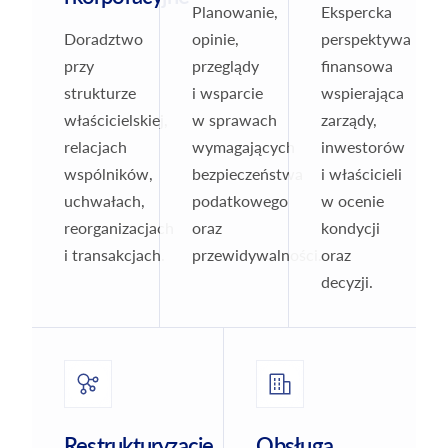
Planowanie,
Ekspercka
Doradztwo
opinie,
perspektywa
przy
przeglądy
finansowa
strukturze
i wsparcie
wspierająca
właścicielskiej,
w sprawach
zarządy,
relacjach
wymagających
inwestorów
wspólników,
bezpieczeństwa
i właścicieli
uchwałach,
podatkowego
w ocenie
reorganizacjach
oraz
kondycji
i transakcjach.
przewidywalności.
oraz
decyzji.
Restrukturyzacje
Obsługa