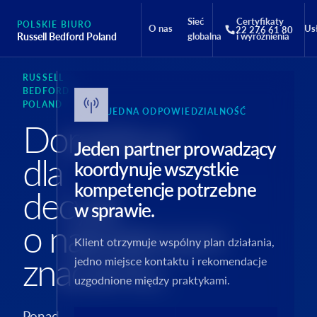
Sieć
Certyfikaty
POLSKIE BIURO
O nas
Us
22 276 61 80
Russell Bedford Poland
globalna
i wyróżnienia
RUSSELL
BEDFORD
POLAND
JEDNA ODPOWIEDZIALNOŚĆ
Doradztwo
Jeden partner prowadzący
dla
koordynuje wszystkie
kompetencje potrzebne
decyzji
w sprawie.
o największym
Klient otrzymuje wspólny plan działania,
znaczeniu.
jedno miejsce kontaktu i rekomendacje
uzgodnione między praktykami.
Ponad