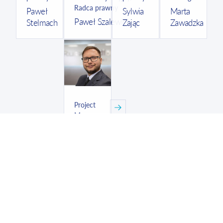
Radca prawny
Paweł
Sylwia
Marta
Paweł Szalewicz
Stelmach
Zając
Zawadzka
Project
Manager
Michał
Zdanowski