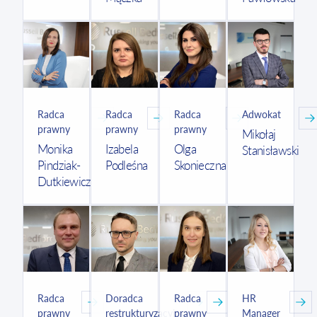
Radca
Radca
Radca
Adwokat
prawny
prawny
prawny
Mikołaj
Monika
Izabela
Olga
Stanisławski
Pindziak-
Podleśna
Skonieczna
Dutkiewicz
Radca
Doradca
Radca
HR
prawny
restrukturyzacyjny,
prawny
Manager