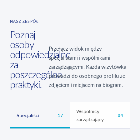
NASZ ZESPÓŁ
Poznaj
osoby
Przełącz widok między
odpowiedzialne
specjalistami i wspólnikami
za
zarządzającymi. Każda wizytówka
poszczególne
prowadzi do osobnego profilu ze
praktyki.
zdjęciem i miejscem na biogram.
Wspólnicy
Specjaliści
17
04
zarządzający