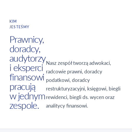
KIM
JESTEŚMY
Prawnicy,
doradcy,
audytorzy
Nasz zespół tworzą adwokaci,
i eksperci
radcowie prawni, doradcy
finansowi
podatkowi, doradcy
pracują
restrukturyzacyjni, księgowi, biegli
w jednym
rewidenci, biegli ds. wycen oraz
zespole.
analitycy finansowi.