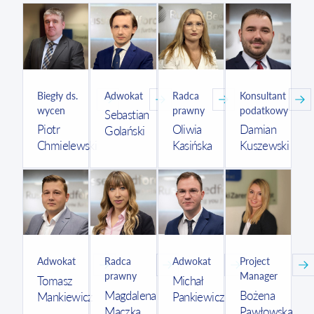
Biegły ds.
Adwokat
Radca
Konsultant
wycen
prawny
podatkowy
Sebastian
Piotr
Oliwia
Damian
Golański
Chmielewski
Kasińska
Kuszewski
Adwokat
Radca
Adwokat
Project
prawny
Manager
Tomasz
Michał
Magdalena
Bożena
Mankiewicz
Pankiewicz
Mączka
Pawłowska