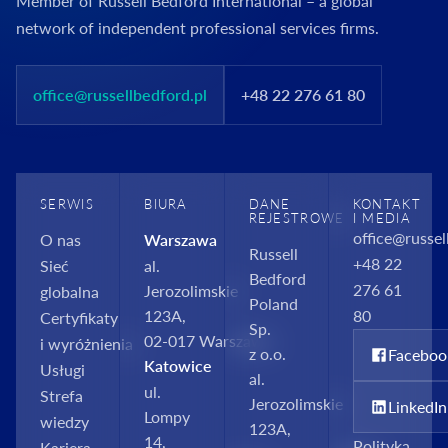
Member of Russell Bedford International – a global
network of independent professional services firms.
office@russellbedford.pl
+48 22 276 61 80
SERWIS
BIURA
DANE
KONTAKT
REJESTROWE
I MEDIA
office@russel
O nas
Warszawa
Russell
+48 22
Sieć
al.
Bedford
276 61
Jerozolimskie
globalna
Poland
123A,
80
Certyfikaty
Sp.
02‑017 Warszawa
i wyróżnienia
z o.o.
Faceboo
Katowice
Usługi
al.
ul.
Strefa
Jerozolimskie
LinkedIn
Lompy
wiedzy
123A,
14,
Polityka
Kariera