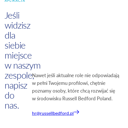
APLIKACJA
Jeśli
widzisz
dla
siebie
miejsce
w naszym
zespole,
Nawet jeśli aktualne role nie odpowiadają
napisz
w pełni Twojemu profilowi, chętnie
poznamy osoby, które chcą rozwijać się
do
w środowisku Russell Bedford Poland.
nas.
hr@russellbedford.pl