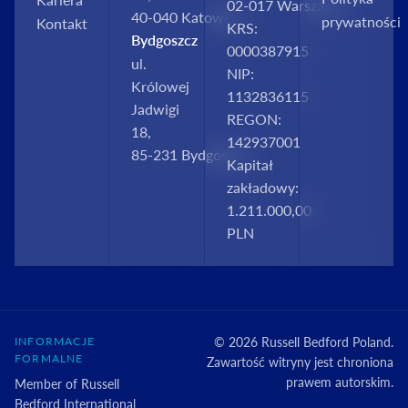
02‑017 Warszawa
40‑040 Katowice
prywatności
Kontakt
KRS:
Bydgoszcz
0000387915
ul.
NIP:
Królowej
1132836115
Jadwigi
REGON:
18,
142937001
85‑231 Bydgoszcz
Kapitał
zakładowy:
1.211.000,00
PLN
INFORMACJE
© 2026 Russell Bedford Poland.
FORMALNE
Zawartość witryny jest chroniona
prawem autorskim.
Member of Russell
Bedford International