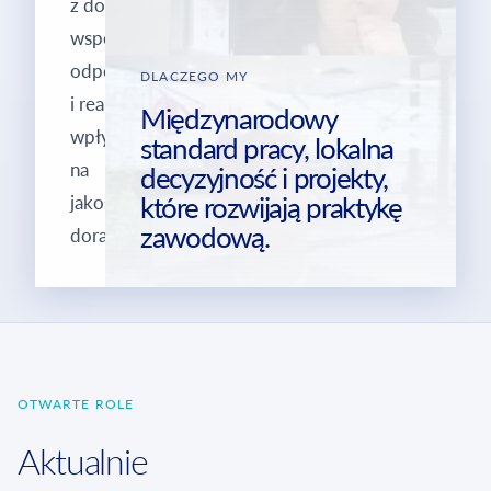
z dobrą
współpracą,
odpowiedzialnością
DLACZEGO MY
i realnym
Międzynarodowy
wpływem
standard pracy, lokalna
na
decyzyjność i projekty,
które rozwijają praktykę
jakość
zawodową.
doradztwa.
OTWARTE ROLE
Aktualnie