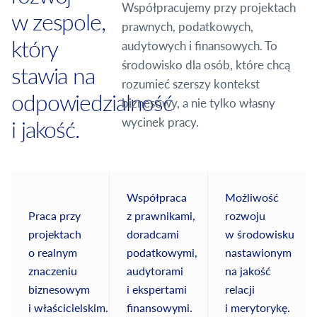
Współpracujemy przy projektach
w zespole,
prawnych, podatkowych,
który
audytowych i finansowych. To
środowisko dla osób, które chcą
stawia na
rozumieć szerszy kontekst
odpowiedzialność
biznesowy, a nie tylko własny
wycinek pracy.
i jakość.
Współpraca
Możliwość
Praca przy
z prawnikami,
rozwoju
projektach
doradcami
w środowisku
o realnym
podatkowymi,
nastawionym
znaczeniu
audytorami
na jakość
biznesowym
i ekspertami
relacji
i właścicielskim.
finansowymi.
i merytorykę.