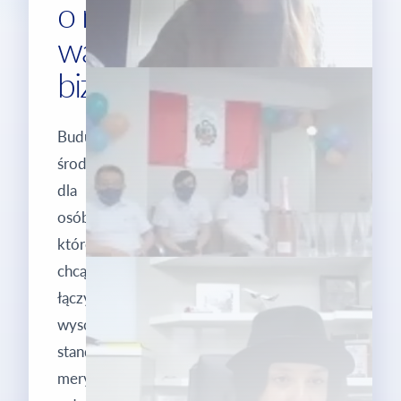
o największej
wadze
biznesowej.
Budujemy
środowisko
dla
osób,
które
chcą
łączyć
wysoki
standard
merytoryczny