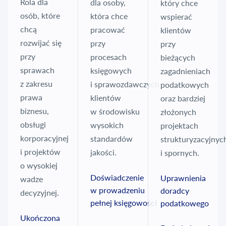
Rola dla
dla osoby,
który chce
osób, które
która chce
wspierać
chcą
pracować
klientów
rozwijać się
przy
przy
przy
procesach
bieżących
sprawach
księgowych
zagadnieniach
z zakresu
i sprawozdawczych
podatkowych
prawa
klientów
oraz bardziej
biznesu,
w środowisku
złożonych
obsługi
wysokich
projektach
korporacyjnej
standardów
strukturyzacyjnyc
i projektów
jakości.
i spornych.
o wysokiej
Doświadczenie
Uprawnienia
wadze
w prowadzeniu
doradcy
decyzyjnej.
pełnej księgowości
podatkowego
Ukończona