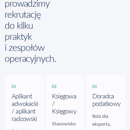
prowadzimy
rekrutację
do kilku
praktyk
i zespołów
operacyjnych.
01
02
03
Aplikant
Księgowa
Doradca
adwokacki
/
podatkowy
/ aplikant
Księgowy
Rola dla
radcowski
Stanowisko
eksperta,