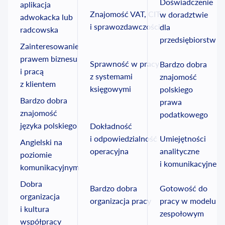
Doświadczenie
aplikacja
Znajomość VAT, CIT
w doradztwie
adwokacka lub
i sprawozdawczości
dla
radcowska
przedsiębiorstw
Zainteresowanie
prawem biznesu
Sprawność w pracy
Bardzo dobra
i pracą
z systemami
znajomość
z klientem
księgowymi
polskiego
Bardzo dobra
prawa
znajomość
podatkowego
języka polskiego
Dokładność
i odpowiedzialność
Umiejętności
Angielski na
operacyjna
analityczne
poziomie
i komunikacyjne
komunikacyjnym
Dobra
Bardzo dobra
Gotowość do
organizacja
organizacja pracy
pracy w modelu
i kultura
zespołowym
współpracy