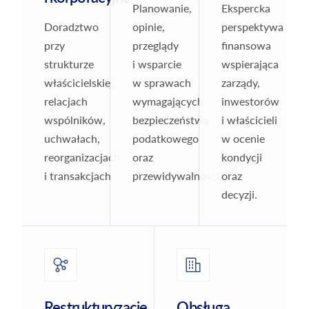
Planowanie,
Ekspercka
Doradztwo
opinie,
perspektywa
przy
przeglądy
finansowa
strukturze
i wsparcie
wspierająca
właścicielskiej,
w sprawach
zarządy,
relacjach
wymagających
inwestorów
wspólników,
bezpieczeństwa
i właścicieli
uchwałach,
podatkowego
w ocenie
reorganizacjach
oraz
kondycji
i transakcjach.
przewidywalności.
oraz
decyzji.
Restrukturyzacje
Obsługa