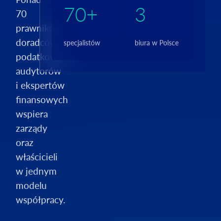
70+
3
70
prawników,
doradców
specjalistów
biura w Polsce
podatkowych,
audytorów
i ekspertów
finansowych
wspiera
zarządy
oraz
właścicieli
w jednym
modelu
współpracy.