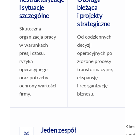
i sytuacje
bieżąca
szczególne
i projekty
strategiczne
Skuteczna
organizacja pracy
Od codziennych
w warunkach
decyzji
presji czasu,
operacyjnych po
ryzyka
złożone procesy
operacyjnego
transformacyjne,
oraz potrzeby
ekspansję
ochrony wartości
i reorganizację
firmy.
biznesu.
Klie
Jeden zespół
zami