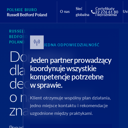
Sieć
Certyfikaty
POLSKIE BIURO
O nas
Us
22 276 61 80
Russell Bedford Poland
globalna
i wyróżnienia
RUSSELL
BEDFORD
POLAND
JEDNA ODPOWIEDZIALNOŚĆ
Doradztwo
Jeden partner prowadzący
dla
koordynuje wszystkie
kompetencje potrzebne
decyzji
w sprawie.
o największym
Klient otrzymuje wspólny plan działania,
znaczeniu.
jedno miejsce kontaktu i rekomendacje
uzgodnione między praktykami.
Ponad