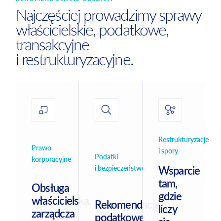
Najczęściej prowadzimy sprawy
właścicielskie, podatkowe,
transakcyjne
i restrukturyzacyjne.
Restrukturyzacje
Prawo
i spory
Podatki
korporacyjne
i bezpieczeństwo
Wsparcie
tam,
Obsługa
gdzie
właścicielska,
Rekomendacje
liczy
zarządcza
podatkowe