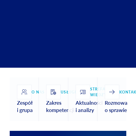
STREFA
O NAS
USŁUGI
KONTAK
WIEDZY
Zespół
Zakres
Aktualności
Rozmowa
i grupa
kompetencji
i analizy
o sprawie