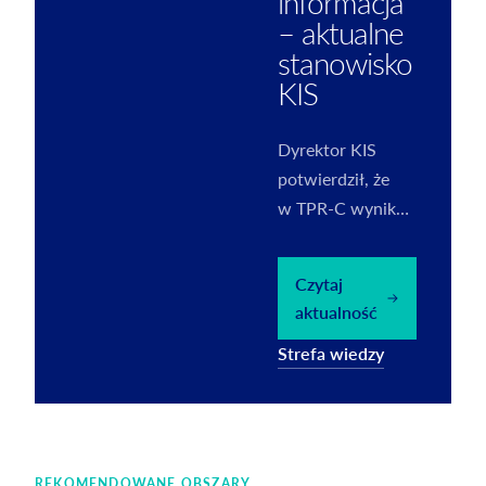
informacja
– aktualne
stanowisko
KIS
Dyrektor KIS
potwierdził, że
w TPR-C wynik
na transakcji
należy wykazać
Czytaj
wyłącznie za rok
aktualność
podatkowy objęty
Strefa wiedzy
informacją.
REKOMENDOWANE OBSZARY