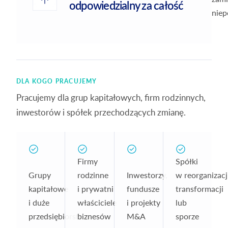
odpowiedzialny za całość
niep
DLA KOGO PRACUJEMY
Pracujemy dla grup kapitałowych, firm rodzinnych,
inwestorów i spółek przechodzących zmianę.
Firmy
Spółki
Grupy
rodzinne
Inwestorzy,
w reorganizacji
kapitałowe
i prywatni
fundusze
transformacji
i duże
właściciele
i projekty
lub
przedsiębiorstwa
biznesów
M&A
sporze