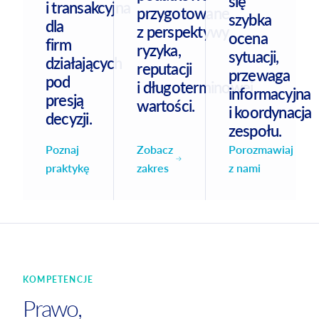
się
i transakcyjna
przygotowane
szybka
dla
z perspektywy
ocena
firm
ryzyka,
sytuacji,
działających
reputacji
przewaga
pod
i długoterminowej
informacyjna
presją
wartości.
i koordynacja
decyzji.
zespołu.
Zobacz
Poznaj
Porozmawiaj
zakres
praktykę
z nami
KOMPETENCJE
Prawo,