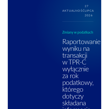
27
AKTUALNOŚĆ
LIPCA
2026
Zmiany w podatkach
Raportowanie
wyniku na
transakcji
w TPR-C
wyłącznie
za rok
podatkowy,
którego
dotyczy
składana