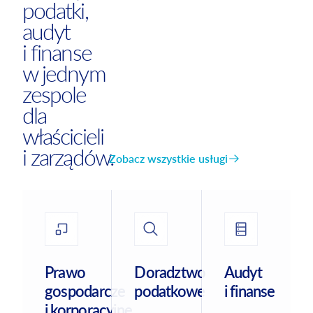
podatki,
audyt
i finanse
w jednym
zespole
dla
właścicieli
i zarządów.
Zobacz wszystkie usługi
Prawo
Doradztwo
Audyt
gospodarcze
podatkowe
i finanse
i korporacyjne