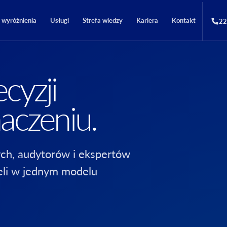
i wyróżnienia
Usługi
Strefa wiedzy
Kariera
Kontakt
22
cyzji
aczeniu.
ch, audytorów i ekspertów
eli w jednym modelu