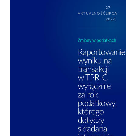
27
AKTUALNOŚĆ
LIPCA
2026
Zmiany w podatkach
Raportowanie
wyniku na
transakcji
w TPR-C
wyłącznie
za rok
podatkowy,
którego
dotyczy
składana