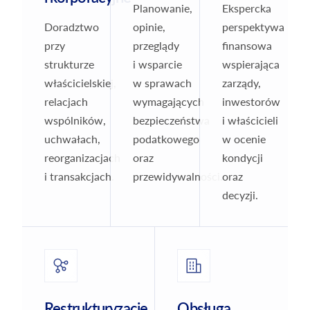
Planowanie,
Ekspercka
Doradztwo
opinie,
perspektywa
przy
przeglądy
finansowa
strukturze
i wsparcie
wspierająca
właścicielskiej,
w sprawach
zarządy,
relacjach
wymagających
inwestorów
wspólników,
bezpieczeństwa
i właścicieli
uchwałach,
podatkowego
w ocenie
reorganizacjach
oraz
kondycji
i transakcjach.
przewidywalności.
oraz
decyzji.
Restrukturyzacje
Obsługa