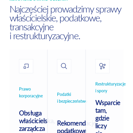
Najczęściej prowadzimy sprawy
właścicielskie, podatkowe,
transakcyjne
i restrukturyzacyjne.
Restrukturyzacje
Prawo
i spory
Podatki
korporacyjne
i bezpieczeństwo
Wsparcie
tam,
Obsługa
gdzie
właścicielska,
Rekomendacje
liczy
zarządcza
podatkowe