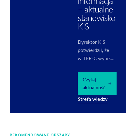
informacja
– aktualne
stanowisko
KIS
Dyrektor KIS
potwierdził, że
w TPR-C wynik
na transakcji
należy wykazać
Czytaj
wyłącznie za rok
aktualność
podatkowy objęty
Strefa wiedzy
informacją.
REKOMENDOWANE OBSZARY