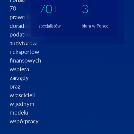
70+
3
70
prawników,
doradców
specjalistów
biura w Polsce
podatkowych,
audytorów
i ekspertów
finansowych
wspiera
zarządy
oraz
właścicieli
w jednym
modelu
współpracy.