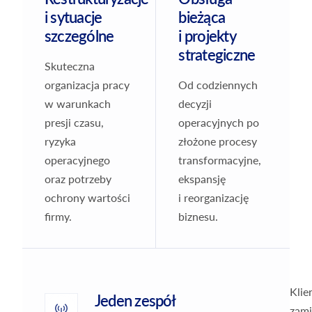
i sytuacje
bieżąca
szczególne
i projekty
strategiczne
Skuteczna
organizacja pracy
Od codziennych
w warunkach
decyzji
presji czasu,
operacyjnych po
ryzyka
złożone procesy
operacyjnego
transformacyjne,
oraz potrzeby
ekspansję
ochrony wartości
i reorganizację
firmy.
biznesu.
Klie
Jeden zespół
zami