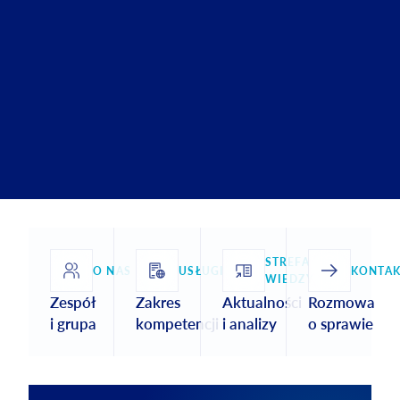
STREFA
O NAS
USŁUGI
KONTAK
WIEDZY
Zespół
Zakres
Aktualności
Rozmowa
i grupa
kompetencji
i analizy
o sprawie