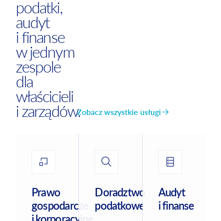
podatki,
audyt
i finanse
w jednym
zespole
dla
właścicieli
i zarządów.
Zobacz wszystkie usługi
Prawo
Doradztwo
Audyt
gospodarcze
podatkowe
i finanse
i korporacyjne