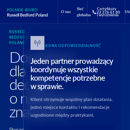
Sieć
Certyfikaty
POLSKIE BIURO
O nas
Us
22 276 61 80
Russell Bedford Poland
globalna
i wyróżnienia
RUSSELL
BEDFORD
POLAND
JEDNA ODPOWIEDZIALNOŚĆ
Doradztwo
Jeden partner prowadzący
dla
koordynuje wszystkie
kompetencje potrzebne
decyzji
w sprawie.
o największym
Klient otrzymuje wspólny plan działania,
znaczeniu.
jedno miejsce kontaktu i rekomendacje
uzgodnione między praktykami.
Ponad