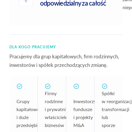
odpowiedzialny za całość
niep
DLA KOGO PRACUJEMY
Pracujemy dla grup kapitałowych, firm rodzinnych,
inwestorów i spółek przechodzących zmianę.
Firmy
Spółki
Grupy
rodzinne
Inwestorzy,
w reorganizacji
kapitałowe
i prywatni
fundusze
transformacji
i duże
właściciele
i projekty
lub
przedsiębiorstwa
biznesów
M&A
sporze