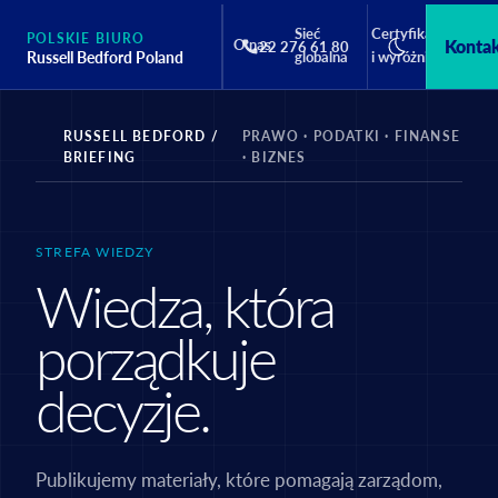
Sieć
Certyfikaty
POLSKIE BIURO
O nas
Konta
Us
22 276 61 80
Russell Bedford Poland
globalna
i wyróżnienia
RUSSELL BEDFORD /
PRAWO · PODATKI · FINANSE
BRIEFING
· BIZNES
STREFA WIEDZY
Wiedza, która
porządkuje
decyzje.
Publikujemy materiały, które pomagają zarządom,