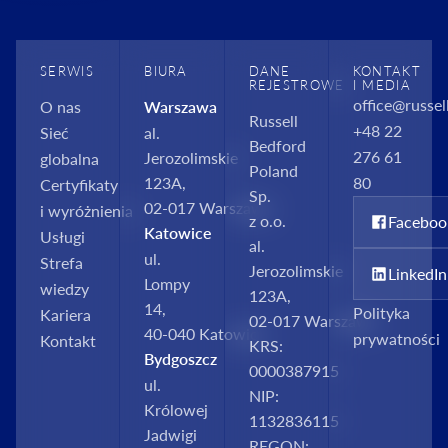
SERWIS
BIURA
DANE
KONTAKT
REJESTROWE
I MEDIA
office@russel
O nas
Warszawa
Russell
+48 22
Sieć
al.
Bedford
276 61
Jerozolimskie
globalna
Poland
123A,
80
Certyfikaty
Sp.
02‑017 Warszawa
i wyróżnienia
z o.o.
Faceboo
Katowice
Usługi
al.
ul.
Strefa
Jerozolimskie
LinkedIn
Lompy
wiedzy
123A,
14,
Polityka
Kariera
02‑017 Warszawa
40‑040 Katowice
prywatności
Kontakt
KRS:
Bydgoszcz
0000387915
ul.
NIP:
Królowej
1132836115
Jadwigi
REGON: