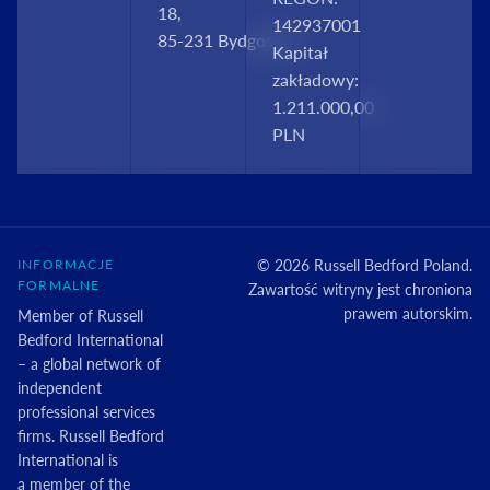
18,
142937001
85‑231 Bydgoszcz
Kapitał
zakładowy:
1.211.000,00
PLN
INFORMACJE
© 2026 Russell Bedford Poland.
FORMALNE
Zawartość witryny jest chroniona
prawem autorskim.
Member of Russell
Bedford International
– a global network of
independent
professional services
firms. Russell Bedford
International is
a member of the