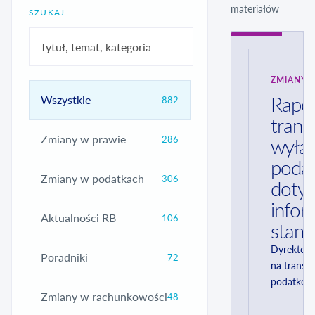
materiałów
SZUKAJ
ZMIANY 
Rapor
Wszystkie
882
trans
Zmiany w prawie
286
wyłąc
podat
Zmiany w podatkach
306
dotyc
infor
Aktualności RB
106
stano
Dyrektor 
Poradniki
72
na transak
podatkowy
Zmiany w rachunkowości
48